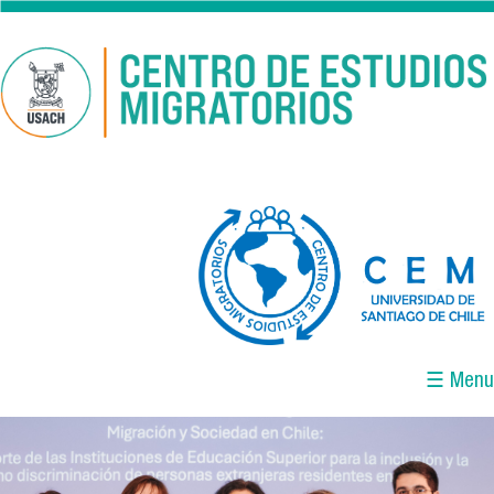
Pasar al contenido principal
logo-cem-final.jpg
☰ Menu