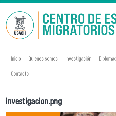
Pasar al contenido principal
Inicio
Quienes somos
Investigación
Diplomad
Contacto
investigacion.png
Se encuentra usted aquí