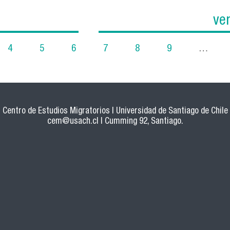
ve
4
5
6
7
8
9
…
Centro de Estudios Migratorios | Universidad de Santiago de Chile
cem@usach.cl
| Cumming 92, Santiago.