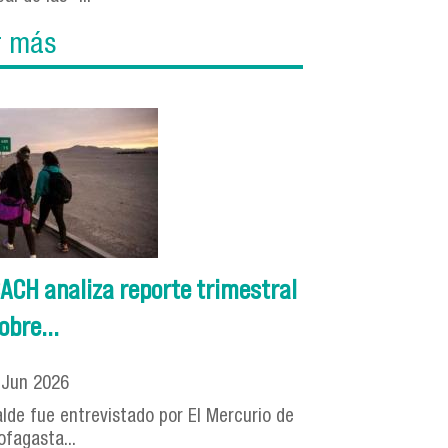
r más
ACH analiza reporte trimestral
obre...
8
Jun
2026
alde fue entrevistado por El Mercurio de
ofagasta...