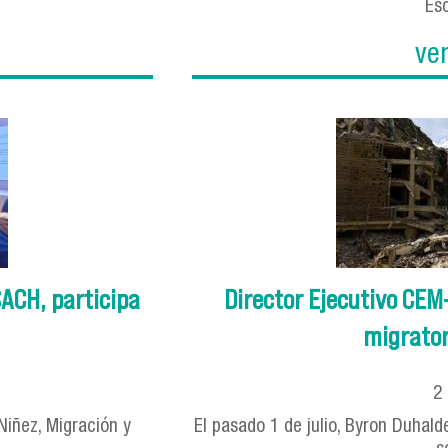
Esc
ve
SACH, participa
Director Ejecutivo CE
migratori
2
Niñez, Migración y
El pasado 1 de julio, Byron Duhal