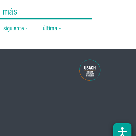
r más
siguiente ›
última »