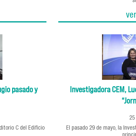
s
ve
ugio pasado y
Investigadora CEM, Lucí
“Jorn
2
torio C del Edificio
El pasado 29 de mayo, la Inves
princi