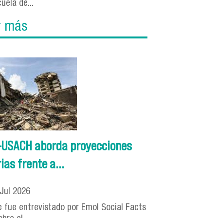
uela de...
r más
M-USACH aborda proyecciones
as frente a...
Jul
2026
de fue entrevistado por Emol Social Facts