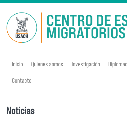
Pasar al contenido principal
Inicio
Quienes somos
Investigación
Diplomad
Contacto
Noticias
Se encuentra usted aquí