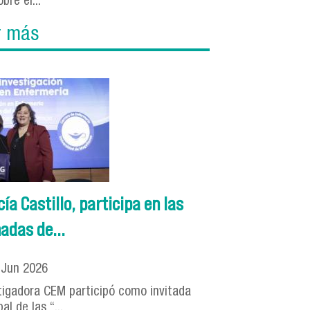
obre el...
r más
a Castillo, participa en las
adas de...
5
Jun
2026
tigadora CEM participó como invitada
pal de las “...