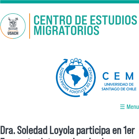
Pasar al contenido principal
logo-cem-final.jpg
☰ Menu
Dra. Soledad Loyola participa en 1er