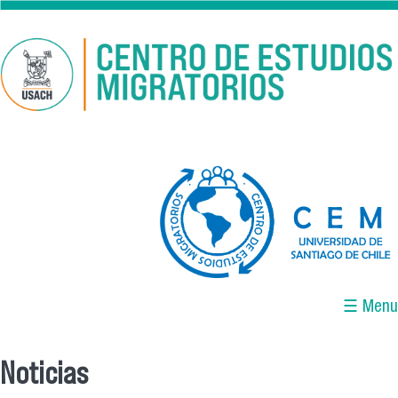
Pasar al contenido principal
logo-cem-final.jpg
☰ Menu
Noticias