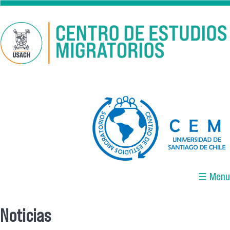
Pasar al contenido principal
logo-cem-final.jpg
☰ Menu
Noticias