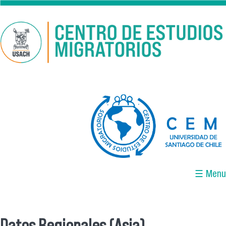
Pasar al contenido principal
logo-cem-final.jpg
☰ Menu
Datos Regionales (Asia)