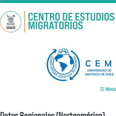
Pasar al contenido principal
logo-cem-final.jpg
☰ Menu
Datos Regionales (Norteamérica)