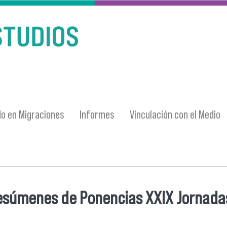
o en Migraciones
Informes
Vinculación con el Medio
esúmenes de Ponencias XXIX Jornadas
entra usted aquí